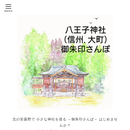
北の安曇野で 小さな神社を巡る ～御朱印さんぽ～ はじめませ
んか？