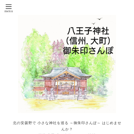
北の安曇野で 小さな神社を巡る ～御朱印さんぽ～ はじめませ
んか？