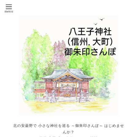
北の安曇野で 小さな神社を巡る ～御朱印さんぽ～ はじめませ
んか？