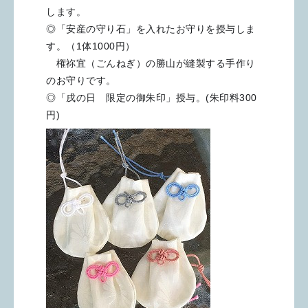
します。
◎「安産の守り石」を入れたお守りを授与しま
す。（1体1000円）
権祢宜（ごんねぎ）の勝山が縫製する手作り
のお守りです。
◎「戌の日 限定の御朱印」授与。(朱印料300
円)