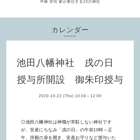
平林 宮司 家が奉仕する15の神社
カレンダー
池田八幡神社 戌の日
授与所開設 御朱印授与
2020-10-22 (Thu) 10:00～12:00
◎池田八幡神社は神職が常駐しない神社です
が、安産にちなみ「戌の日」の午前10時～正
午、拝殿の扉を開き、安産お守りなど授与いた