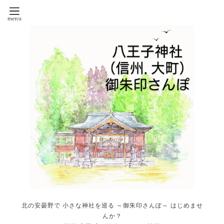
北の安曇野で 小さな神社を巡る ～御朱印さんぽ～ はじめませ
んか？