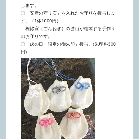
します。
◎「安産の守り石」を入れたお守りを授与しま
す。（1体1000円）
権祢宜（ごんねぎ）の勝山が縫製する手作り
のお守りです。
◎「戌の日 限定の御朱印」授与。(朱印料300
円)