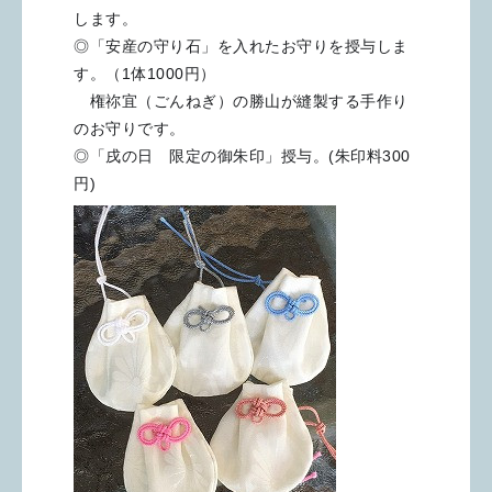
します。
◎「安産の守り石」を入れたお守りを授与しま
す。（1体1000円）
権祢宜（ごんねぎ）の勝山が縫製する手作り
のお守りです。
◎「戌の日 限定の御朱印」授与。(朱印料300
円)