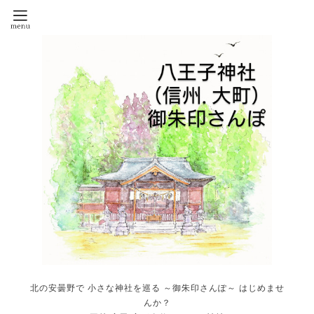
北の安曇野で 小さな神社を巡る ～御朱印さんぽ～ はじめませ
んか？