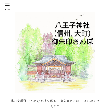
北の安曇野で 小さな神社を巡る ～御朱印さんぽ～ はじめませ
んか？