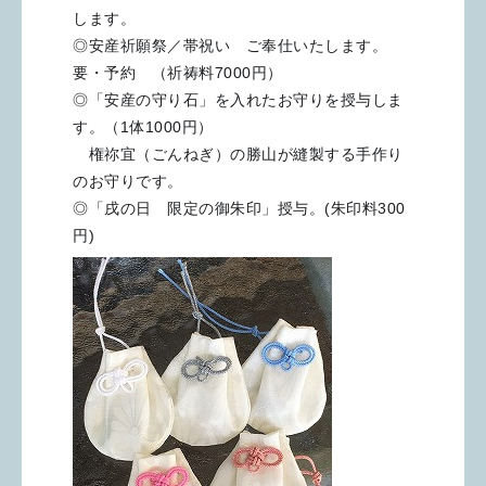
します。
◎安産祈願祭／帯祝い ご奉仕いたします。
要・予約 （祈祷料7000円）
◎「安産の守り石」を入れたお守りを授与しま
す。（1体1000円）
権祢宜（ごんねぎ）の勝山が縫製する手作り
のお守りです。
◎「戌の日 限定の御朱印」授与。(朱印料300
円)