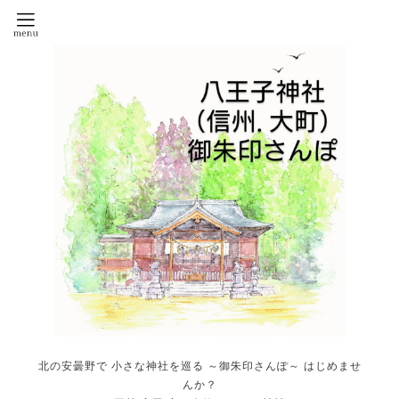
北の安曇野で 小さな神社を巡る ～御朱印さんぽ～ はじめませ
んか？