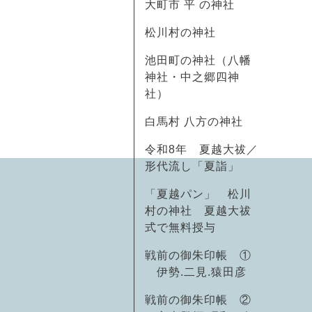
大町市 平 の神社
松川村の神社
池田町の神社（八幡
神社・中之郷四神
社）
白馬村 八方の神社
令和8年 夏越大祓／
形代流し「夏詣」
「夏越パン」 松川
村の神社 夏越大祓
式で無料授与
戦前の御朱印帳 ①
伊勢.二見.猿田彦
戦前の御朱印帳 ②