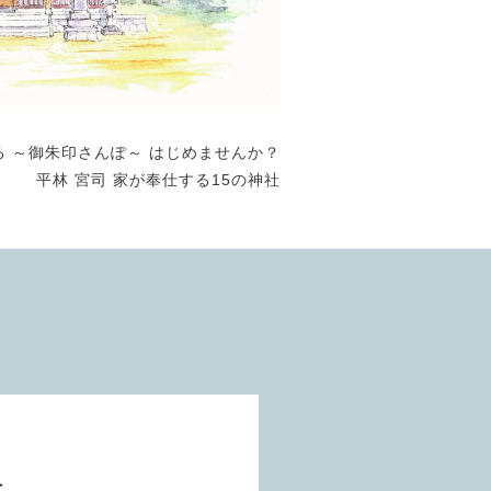
る ～御朱印さんぽ～ はじめませんか？
平林 宮司 家が奉仕する15の神社
祭