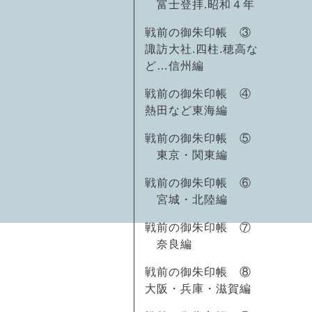
富士登拝.昭和４年
戦前の御朱印帳 ③
諏訪大社.四柱.穂高な
ど…信州編
戦前の御朱印帳 ④
熱田など東海編
戦前の御朱印帳 ⑤
東京・関東編
戦前の御朱印帳 ⑥
宮城・北陸編
戦前の御朱印帳 ⑦
奈良編
戦前の御朱印帳 ⑧
大阪・兵庫・滋賀編