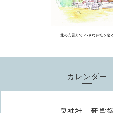
北の安曇野で 小さな神社を巡
カレンダー
泉神社 新嘗