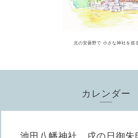
北の安曇野で 小さな神社を巡
カレンダー
池田八幡神社 戌の日御朱