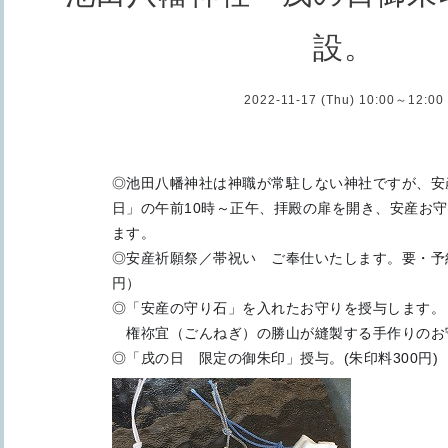
設。
2022-11-17 (Thu) 10:00～12:00
◎池田八幡神社は神職が常駐しない神社ですが、安
日」の午前10時～正午、拝殿の扉を開き、安産お
ます。
◎安産祈願祭／帯祝い ご奉仕いたします。要・予約
円）
◎「安産の守り石」を入れたお守りを授与します。（
権祢宜（ごんねぎ）の勝山が縫製する手作りのお
◎「戌の日 限定の御朱印」授与。(朱印料300円)