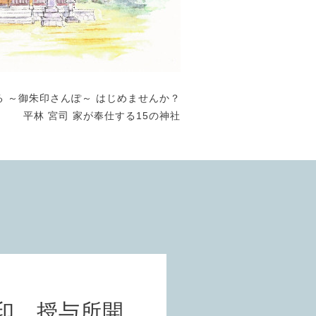
る ～御朱印さんぽ～ はじめませんか？
平林 宮司 家が奉仕する15の神社
印 授与所開