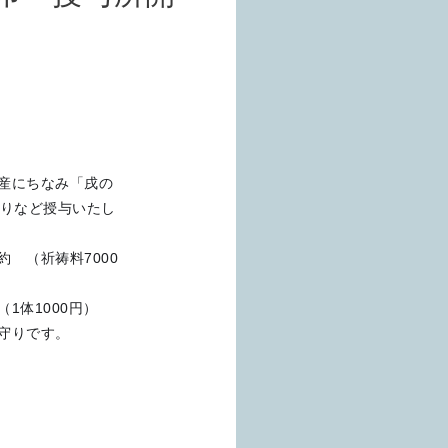
産にちなみ「戌の
守りなど授与いたし
 （祈祷料7000
1体1000円）
守りです。