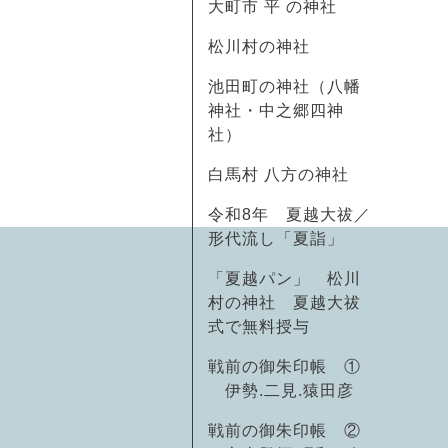
大町市 平 の神社
松川村の神社
池田町の神社（八幡
神社・中之郷四神
社）
白馬村 八方の神社
令和8年 夏越大祓／
形代流し「夏詣」
「夏越パン」 松川
村の神社 夏越大祓
式で無料授与
戦前の御朱印帳 ①
伊勢.二見.猿田彦
戦前の御朱印帳 ②