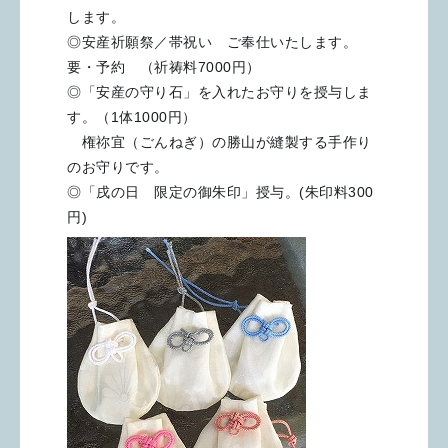
します。
◎安産祈願祭／帯祝い ご奉仕いたします。
要・予約 （祈祷料7000円）
◎「安産の守り石」を入れたお守りを授与しま
す。（1体1000円）
権祢宜（ごんねぎ）の勝山が縫製する手作り
のお守りです。
◎「戌の日 限定の御朱印」授与。(朱印料300
円)