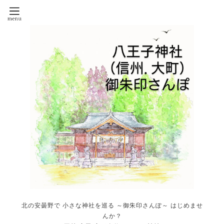
北の安曇野で 小さな神社を巡る ～御朱印さんぽ～ はじめませ
んか？