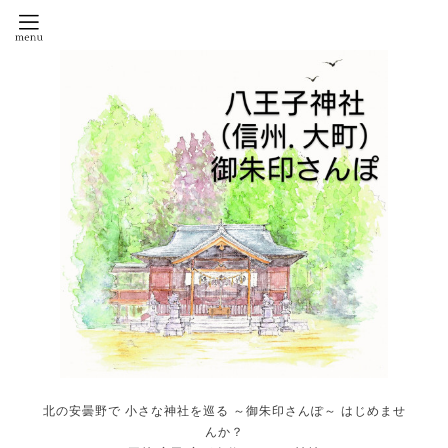
北の安曇野で 小さな神社を巡る ～御朱印さんぽ～ はじめませ
んか？