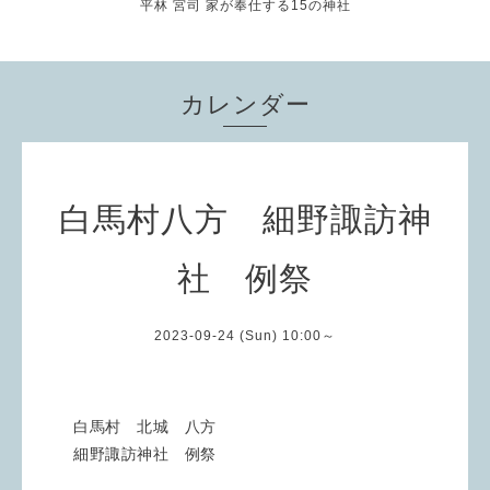
平林 宮司 家が奉仕する15の神社
カレンダー
白馬村八方 細野諏訪神
社 例祭
2023-09-24 (Sun) 10:00～
白馬村 北城 八方
細野諏訪神社 例祭