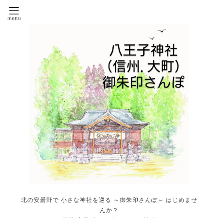
北の安曇野で 小さな神社を巡る ～御朱印さんぽ～ はじめませ
んか？