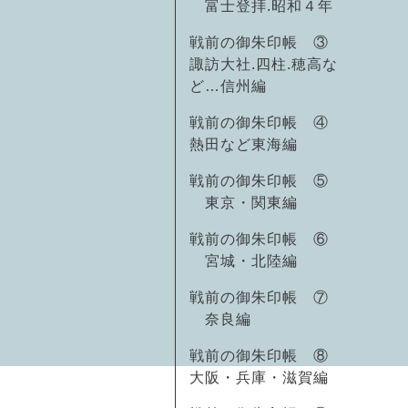
富士登拝.昭和４年
戦前の御朱印帳 ③
諏訪大社.四柱.穂高な
ど…信州編
戦前の御朱印帳 ④
熱田など東海編
戦前の御朱印帳 ⑤
東京・関東編
戦前の御朱印帳 ⑥
宮城・北陸編
戦前の御朱印帳 ⑦
奈良編
戦前の御朱印帳 ⑧
大阪・兵庫・滋賀編