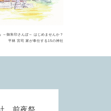
る ～御朱印さんぽ～ はじめませんか？
平林 宮司 家が奉仕する15の神社
社 前夜祭