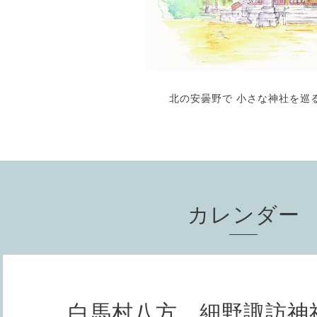
北の安曇野で 小さな神社を巡
カレンダー
白馬村八方 細野諏訪神