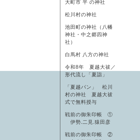
大町市 平 の神社
松川村の神社
池田町の神社（八幡
神社・中之郷四神
社）
白馬村 八方の神社
令和8年 夏越大祓／
形代流し「夏詣」
「夏越パン」 松川
村の神社 夏越大祓
式で無料授与
戦前の御朱印帳 ①
伊勢.二見.猿田彦
戦前の御朱印帳 ②