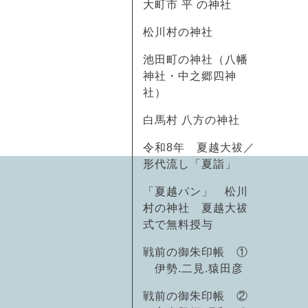
大町市 平 の神社
松川村の神社
池田町の神社（八幡
神社・中之郷四神
社）
白馬村 八方の神社
令和8年 夏越大祓／
形代流し「夏詣」
「夏越パン」 松川
村の神社 夏越大祓
式で無料授与
戦前の御朱印帳 ①
伊勢.二見.猿田彦
戦前の御朱印帳 ②