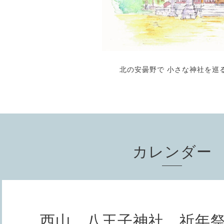
北の安曇野で 小さな神社を巡
カレンダー
西山 八王子神社 祈年