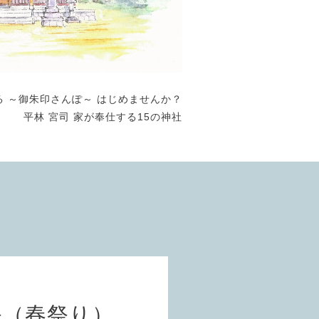
る ～御朱印さんぽ～ はじめませんか？
平林 宮司 家が奉仕する15の神社
祭（春祭り）