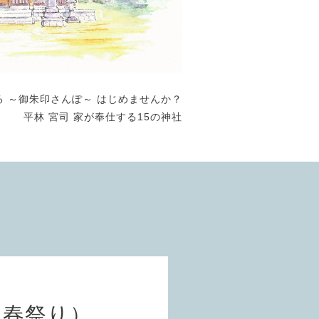
る ～御朱印さんぽ～ はじめませんか？
平林 宮司 家が奉仕する15の神社
（春祭り）