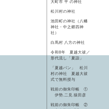
大町市 平 の神社
松川村の神社
池田町の神社（八幡
神社・中之郷四神
社）
白馬村 八方の神社
令和8年 夏越大祓／
形代流し「夏詣」
「夏越パン」 松川
村の神社 夏越大祓
式で無料授与
戦前の御朱印帳 ①
伊勢.二見.猿田彦
戦前の御朱印帳 ②