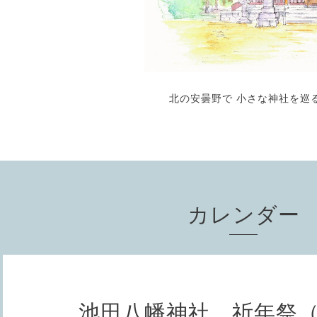
北の安曇野で 小さな神社を巡
カレンダー
池田八幡神社 祈年祭