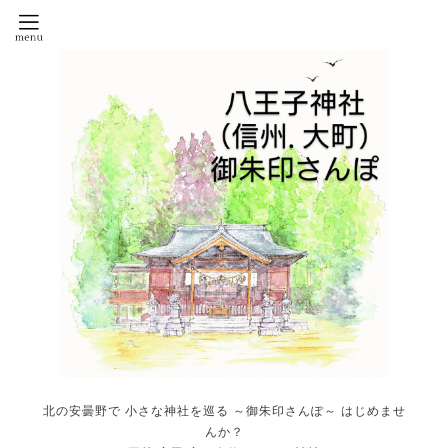
北の安曇野で 小さな神社を巡る ～御朱印さんぽ～ はじめませ
んか？