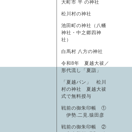
大町市 平 の神社
松川村の神社
池田町の神社（八幡
神社・中之郷四神
社）
白馬村 八方の神社
令和8年 夏越大祓／
形代流し「夏詣」
「夏越パン」 松川
村の神社 夏越大祓
式で無料授与
戦前の御朱印帳 ①
伊勢.二見.猿田彦
戦前の御朱印帳 ②