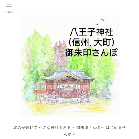
北の安曇野で 小さな神社を巡る ～御朱印さんぽ～ はじめませ
んか？