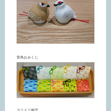
雷鳥おみくじ
ヨリドリ御守