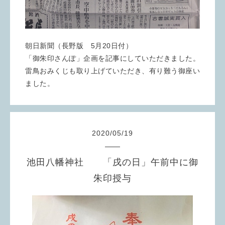
朝日新聞（長野版 5月20日付）
「御朱印さんぽ」企画を記事にしていただきました。
雷鳥おみくじも取り上げていただき、有り難う御座い
ました。
2020
/
05
/
19
池田八幡神社 「戌の日」午前中に御
朱印授与