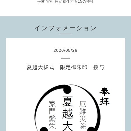
平林 宮司 家が奉仕する15の神社
インフォメーション
2020
/
05
/
26
夏越大祓式 限定御朱印 授与