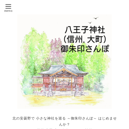
北の安曇野で 小さな神社を巡る ～御朱印さんぽ～ はじめませ
んか？