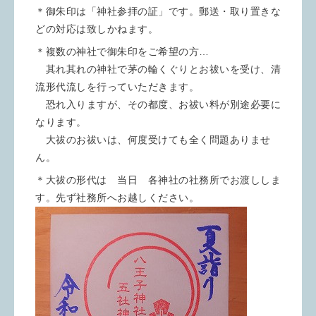
＊御朱印は「神社参拝の証」です。郵送・取り置きな
どの対応は致しかねます。
＊複数の神社で御朱印をご希望の方…
其れ其れの神社で茅の輪くぐりとお祓いを受け、清
流形代流しを行っていただきます。
恐れ入りますが、その都度、お祓い料が別途必要に
なります。
大祓のお祓いは、何度受けても全く問題ありませ
ん。
＊大祓の形代は 当日 各神社の社務所でお渡ししま
す。先ず社務所へお越しください。