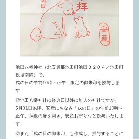
池田八幡神社（北安曇郡池田町池田３２０４／池田町
役場南隣）で、
戌の日の午前10時～正午 限定の御朱印を授与しま
す
◎池田八幡神社は祭典日以外は無人の神社ですが、
5月31日以降、安産にちなみ「戌の日」の午前10時～
正午、拝殿の扉を開き、安産お守りなど授与いたしま
す。
◎また「戌の日の御朱印」も作成し、授与することに