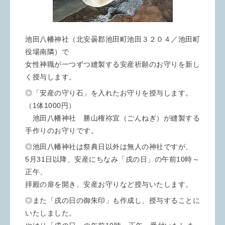
池田八幡神社（北安曇郡池田町池田３２０４／池田町
役場南隣）で
女性神職が一つずつ縫製する安産祈願のお守りを新し
く授与します。
◎「安産の守り石」を入れたお守りを授与します。
（1体1000円）
池田八幡神社 勝山権祢宜（ごんねぎ）が縫製する
手作りのお守りです。
◎池田八幡神社は祭典日以外は無人の神社ですが、
5月31日以降、安産にちなみ「戌の日」の午前10時～
正午、
拝殿の扉を開き、安産お守りなど授与いたします。
◎また「戌の日の御朱印」も作成し、授与することに
いたしました。