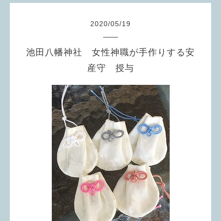
2020
/
05
/
19
池田八幡神社 女性神職が手作りする安
産守 授与