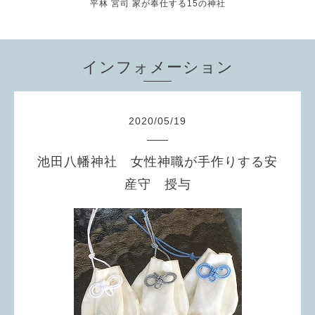
平林 宮司 家が奉仕する15の神社
インフォメーション
2020
/
05
/
19
池田八幡神社 女性神職が手作りする安
産守 授与