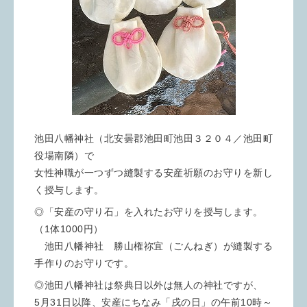
池田八幡神社（北安曇郡池田町池田３２０４／池田町
役場南隣）で
女性神職が一つずつ縫製する安産祈願のお守りを新し
く授与します。
◎「安産の守り石」を入れたお守りを授与します。
（1体1000円）
池田八幡神社 勝山権祢宜（ごんねぎ）が縫製する
手作りのお守りです。
◎池田八幡神社は祭典日以外は無人の神社ですが、
5月31日以降、安産にちなみ「戌の日」の午前10時～