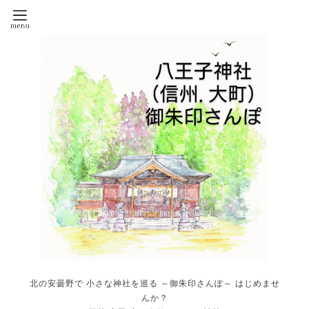
北の安曇野で 小さな神社を巡る ～御朱印さんぽ～ はじめませ
んか？