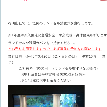
有明山社では、恒例のランドセル清祓式を齋行します。
新1年生や新入園児の交通安全・学業成就・身体健康を祈りま
ランドセルや通園カバンをご持参ください。
＊お守りを用意しますので、必ず事前に予約をお願いします
齋行日時 令和8年3月20日（金・春分の日） 午前10時
（9
す）
ご祈祷料 3000円 （ランドセル御守りなど授与）
お申し込みは平林宮司宅 0261-22-1762へ
3月17日迄にお申し込みください