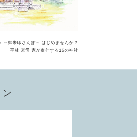
る ～御朱印さんぽ～ はじめませんか？
平林 宮司 家が奉仕する15の神社
ョン