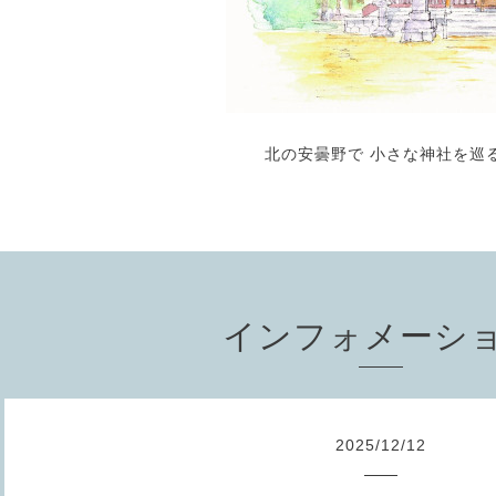
北の安曇野で 小さな神社を巡
インフォメーシ
2025
/
12
/
12