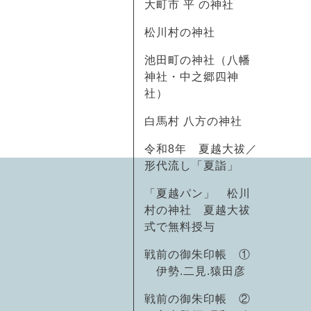
大町市 平 の神社
松川村の神社
池田町の神社（八幡
神社・中之郷四神
社）
白馬村 八方の神社
令和8年 夏越大祓／
形代流し「夏詣」
「夏越パン」 松川
村の神社 夏越大祓
式で無料授与
戦前の御朱印帳 ①
伊勢.二見.猿田彦
戦前の御朱印帳 ②