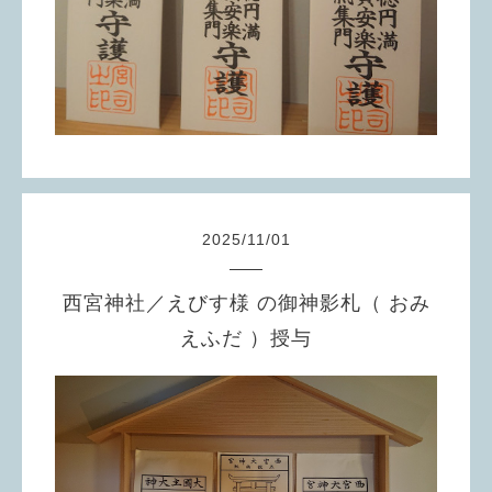
2025
/
11
/
01
西宮神社／えびす様 の御神影札（ おみ
えふだ ）授与