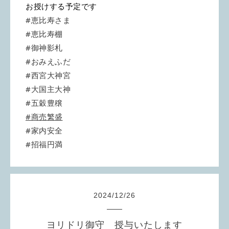
お授けする予定です
#恵比寿さま
#恵比寿棚
#御神影札
#おみえふだ
#西宮大神宮
#大国主大神
#五穀豊穣
#商売繁盛
#家内安全
#招福円満
2024
/
12
/
26
ヨリドリ御守 授与いたします