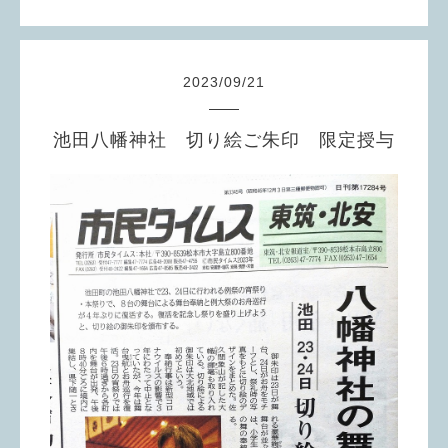
2023
/
09
/
21
池田八幡神社 切り絵ご朱印 限定授与