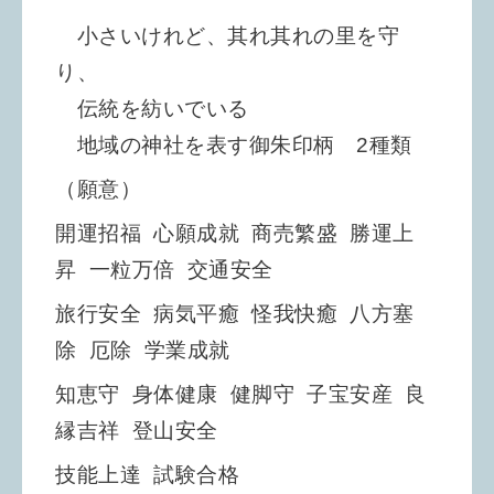
小さいけれど、其れ其れの里を守
り、
伝統を紡いでいる
地域の神社を表す御朱印柄 2種類
（願意）
開運招福
心願成就
商売繁盛
勝運上
昇
一粒万倍
交通安全
旅行安全
病気平癒
怪我快癒
八方塞
除
厄除
学業成就
知恵守
身体健康
健脚守
子宝安産
良
縁吉祥
登山安全
技能上達
試験合格