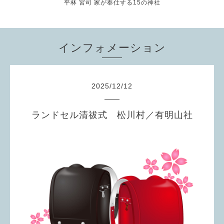
平林 宮司 家が奉仕する15の神社
インフォメーション
2025
/
12
/
12
ランドセル清祓式 松川村／有明山社