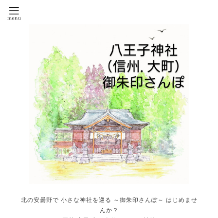
北の安曇野で 小さな神社を巡る ～御朱印さんぽ～ はじめませ
んか？