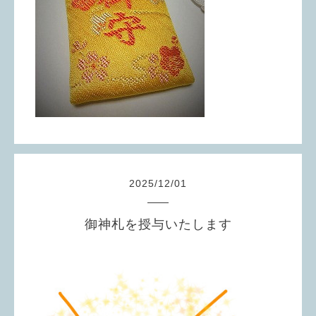
2025
/
12
/
01
御神札を授与いたします