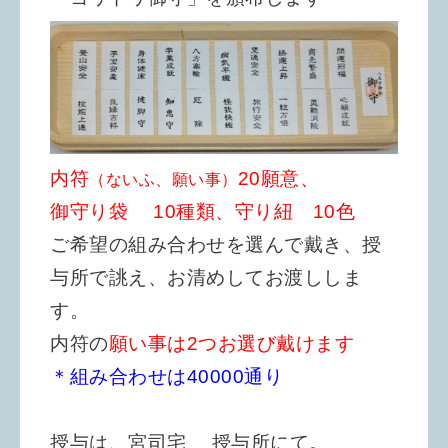
内符
20願意、
（ないふ、願い事）
御守り袋 10種類、守り紐 10色
ご希望の組み合わせを選んで戴き、授
与所で誂え、お清めしてお渡ししま
す。
内符の
願い事は2つお選び戴けます
＊組み合わせは40000通り
授与は、宮司宅 授与所にて。