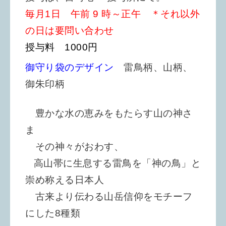
毎月1日 午前 9 時～正午 ＊それ以外
の日は要問い合わせ
授与料 1000円
御守り袋のデザイン
雷鳥柄、山柄、
御朱印柄
豊かな水の恵みをもたらす山の神さ
ま
その神々がおわす、
高山帯に生息する雷鳥を「神の鳥」と
崇め称える日本人
古来より伝わる山岳信仰をモチーフ
にした8種類