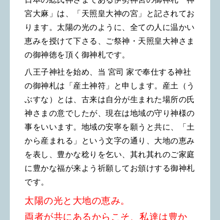
宮大麻」は、「天照皇大神の宮」と記されてお
ります。
太陽の光のように、全ての人に温かい
恵みを授けて下さる、ご祭神・天照皇大神さま
の御神徳を頂く御神札です。
八王子神社を始め、当 宮司 家で奉仕する神社
の御神札は「産土神符」と申します。
産土（う
ぶすな）とは、古来は自分が生まれた場所の氏
神さまの意でしたが、現在は地域の守り神様の
事をいいます。
地域の安寧を願うと共に、「土
から産まれる」という文字の通り、大地の恵み
を表し、豊かな稔りを乞い、
其れ其れのご家庭
に豊かな福が来よう祈願してお頒けする御神札
です。
太陽の光と大地の恵み。
両者が共にあるからこそ、私達は豊か